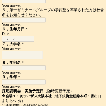
Your answer
５，第一ゼミナールグループの学習塾を卒業された方は校舎
名をお知らせください。
Your answer
６，生年月日
*
Date
７，大学名
*
Your answer
８，学部名
*
Your answer
９，学年
*
Your answer
採用説明会 実施予定日
（随時更新予定）
🔷会場１：㈱ウィザス大阪本社
（地下鉄
御堂筋線本町
１番出口
より北へ1分）
〇所要時間：全日程90分程度