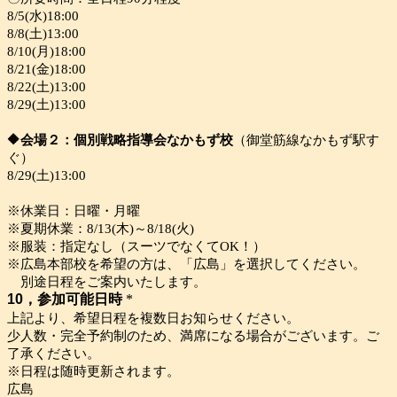
8/5(水)18:00
8/8(土)13:00
8/10(月)18:00
8/21(金)18:00
8/22(土)13:00
8/29(土)13:00
🔶会場２：個別戦略指導会なかもず校
（御堂筋線なかもず駅す
ぐ）
8/29(土)13:00
※休業日：日曜・月曜
※夏期休業：8/13(木)～8/18(火)
※服装：指定なし（スーツでなくてOK！）
※広島本部校を希望の方は、「広島」を選択してください。
別途日程をご案内いたします。
10，参加可能日時
*
上記より、希望日程を複数日お知らせください。
少人数・完全予約制のため、満席になる場合がございます。ご
了承ください。
※日程は随時更新されます。
広島