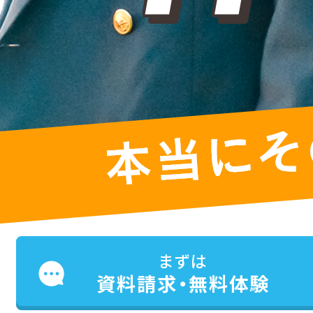
個別戦略指導会の受験戦略
コース・料金について
まずは
資料請求・無料体験
個別戦略指導会の5つの特長
ご入会までの流れ