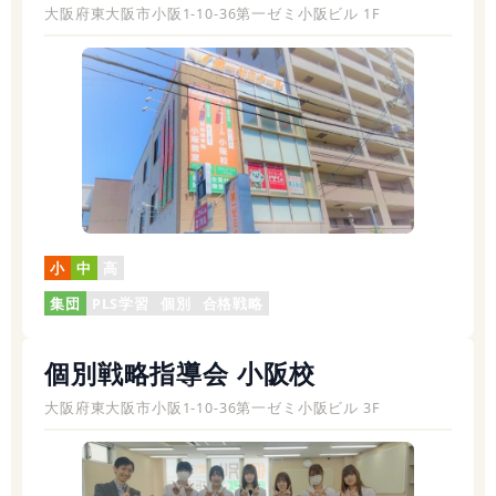
大阪府東大阪市小阪1-10-36第一ゼミ小阪ビル 1F
小
中
高
集団
PLS学習
個別
合格戦略
個別戦略指導会 小阪校
大阪府東大阪市小阪1-10-36第一ゼミ小阪ビル 3F