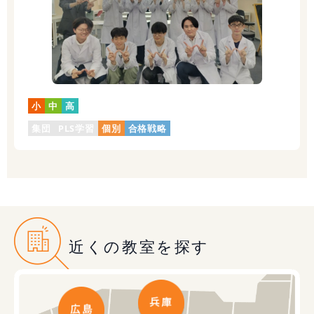
小
中
高
集団
PLS学習
個別
合格戦略
近くの教室を探す