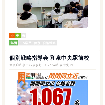
小
中
高
集団
PLS学習
個別
合格戦略
個別戦略指導会 和泉中央駅前校
大阪府和泉市いぶき野5-1-2pivo和泉中央 2F