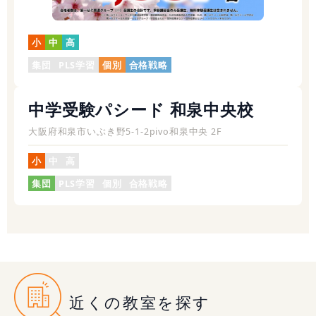
小
中
高
集団
PLS学習
個別
合格戦略
中学受験パシード 和泉中央校
大阪府和泉市いぶき野5-1-2pivo和泉中央 2F
小
中
高
集団
PLS学習
個別
合格戦略
近くの教室を探す