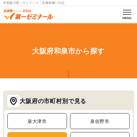
学習塾の第一ゼミナール｜各種受験に対応
第一ゼミの理念
コース案内
大阪府和泉市から探す
小学部一覧
中学部一覧
個別指導
大阪府の市町村別で見る
高校部一覧
小中高
泉大津市
泉佐野市
教室一覧