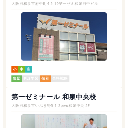
大阪府和泉市府中町4-5-19第一ゼミ和泉府中ビル
小
中
高
集団
PLS学習
個別
合格戦略
第一ゼミナール 和泉中央校
大阪府和泉市いぶき野5-1-2pivo和泉中央 2F