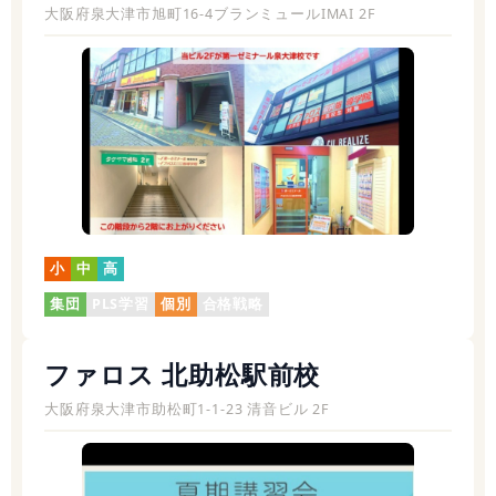
大阪府泉大津市旭町16-4ブランミュールIMAI 2F
小
中
高
集団
PLS学習
個別
合格戦略
ファロス 北助松駅前校
大阪府泉大津市助松町1-1-23 清音ビル 2F