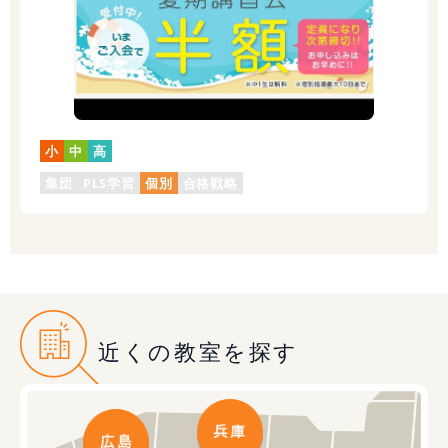
小
中
高
集団
PLS学習
個別
合格戦略
近くの教室を探す