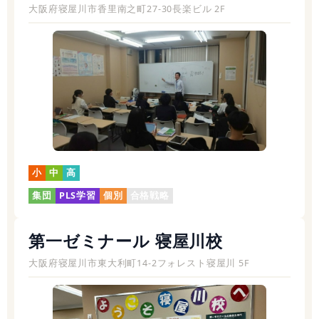
大阪府寝屋川市香里南之町27-30長楽ビル 2F
小
中
高
集団
PLS学習
個別
合格戦略
第一ゼミナール 寝屋川校
大阪府寝屋川市東大利町14-2フォレスト寝屋川 5F