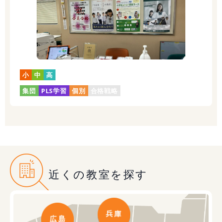
小
中
高
集団
PLS学習
個別
合格戦略
近くの教室を探す