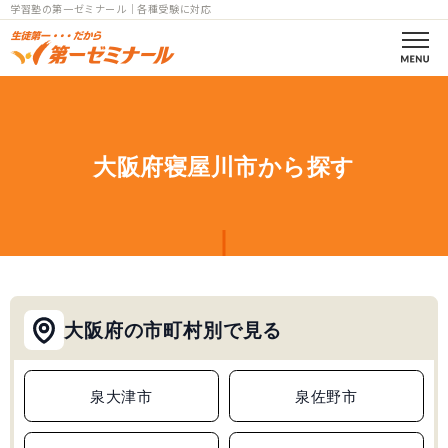
学習塾の第一ゼミナール｜各種受験に対応
第一ゼミの理念
コース案内
大阪府寝屋川市から探す
小学部一覧
中学部一覧
個別指導
大阪府の市町村別で見る
高校部一覧
小中高
泉大津市
泉佐野市
教室一覧