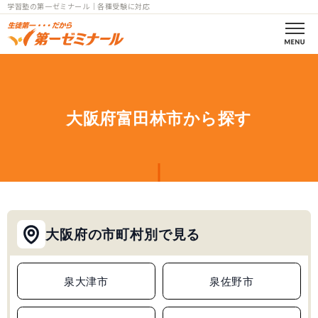
学習塾の第一ゼミナール｜各種受験に対応
第一ゼミの理念
コース案内
大阪府富田林市から探す
小学部一覧
中学部一覧
個別指導
大阪府の市町村別で見る
高校部一覧
小中高
泉大津市
泉佐野市
教室一覧