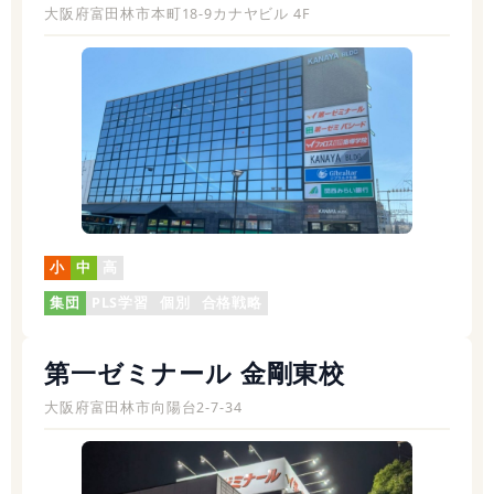
大阪府富田林市本町18-9カナヤビル 4F
小
中
高
集団
PLS学習
個別
合格戦略
第一ゼミナール 金剛東校
大阪府富田林市向陽台2-7-34