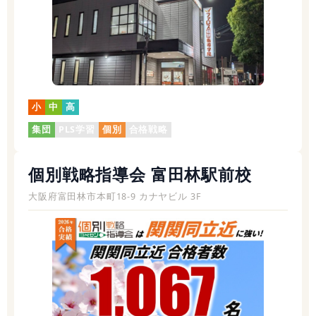
小
中
高
集団
PLS学習
個別
合格戦略
個別戦略指導会 富田林駅前校
大阪府富田林市本町18-9 カナヤビル 3F