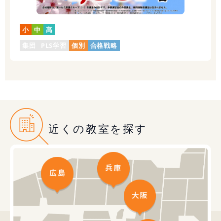
小
中
高
集団
PLS学習
個別
合格戦略
近くの教室を探す