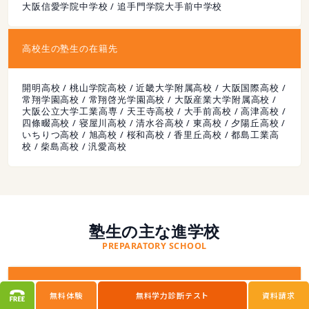
大阪信愛学院中学校 / 追手門学院大手前中学校
高校生の塾生の在籍先
開明高校 / 桃山学院高校 / 近畿大学附属高校 / 大阪国際高校 /
常翔学園高校 / 常翔啓光学園高校 / 大阪産業大学附属高校 /
大阪公立大学工業高専 / 天王寺高校 / 大手前高校 / 高津高校 /
四條畷高校 / 寝屋川高校 / 清水谷高校 / 東高校 / 夕陽丘高校 /
いちりつ高校 / 旭高校 / 桜和高校 / 香里丘高校 / 都島工業高
校 / 柴島高校 / 汎愛高校
塾生の主な進学校
PREPARATORY SCHOOL
中学進学先
無料体験
無料学力診断テスト
資料請求