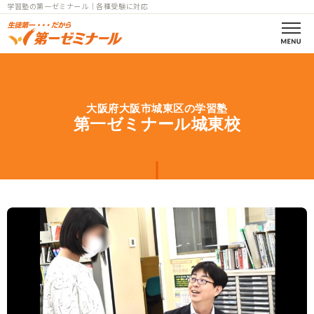
学習塾の第一ゼミナール｜各種受験に対応
第一ゼミの理念
大阪府大阪市城東区の学習塾
コース案内
第一ゼミナール城東校
小学部一覧
中学部一覧
個別指導
高校部一覧
小中高
教室一覧