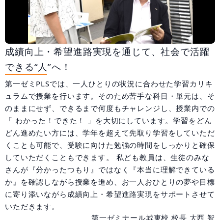
大阪府
兵庫県
和歌山県
広島県
合格実績
成績向上・希望進路実現を通じて、社会で活躍
受験情報
できる“人”へ！
第一ゼミPLSでは、一人ひとりの状況に合わせた学習カリキ
初めての塾選び
ュラムで授業を行います。そのため苦手な科目・単元は、そ
のままにせず、できるまで何度もチャレンジし、授業内での
よくあるご質問
「 わかった！できた！ 」を大切にしています。学習をどん
どん進めたい方には、学年を超えて先取り学習をしていただ
くことも可能で、受験に向けた勉強の時間をしっかりと確保
していただくこともできます。 私ども教員は、生徒のみな
0120-4119-01
さんが『分かったつもり』ではなく『本当に理解できている
か』を確認しながら授業を進め、お一人おひとりの夢や目標
受付時間 10:00～19:00
に寄り添いながら成績向上・希望進路実現をサポートさせて
いただきます。
無料体験
第一ゼミナール城東校 校長 大西 智