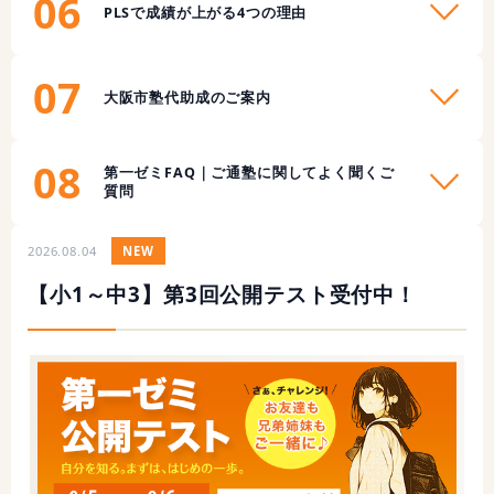
06
PLSで成績が上がる4つの理由
07
大阪市塾代助成のご案内
08
第一ゼミFAQ｜ご通塾に関してよく聞くご
質問
2026.08.04
NEW
【小1～中3】第3回公開テスト受付中！