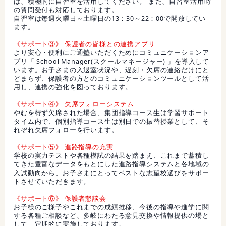
は、積極的に自習室を活用してください。 また、自習室活用時
の質問受付も対応しております。
自習室は毎週火曜日～土曜日の13：30～22：00で開放してい
ます。
《サポート③》 保護者の皆様との連携アプリ
より安心・便利にご通塾いただくためにコミュニケーションア
プリ「 School Manager(スクールマネージャー) 」を導入して
います。お子さまの入退室状況や、遅刻・欠席の連絡だけにと
どまらず、保護者の方とのコミュニケーションツールとして活
用し、連携の強化を図っております。
《サポート④》 欠席フォローシステム
やむを得ず欠席された場合、集団指導コース生は学習サポート
タイム内で、個別指導コース生は別日での振替授業として、そ
れぞれ欠席フォローを行います。
《サポート⑤》 進路指導の充実
学校の実力テストや各種模試の結果を踏まえ、これまで蓄積し
てきた豊富なデータをもとにした進路指導システムと各地域の
入試動向から、お子さまにとってベストな志望校選びをサポー
トさせていただきます。
《サポート⑥》 保護者懇談会
お子様のご様子やこれまでの成績推移、今後の指導や進学に関
する各種ご相談など、多岐にわたる意見交換や情報提供の場と
して、定期的に実施しております。