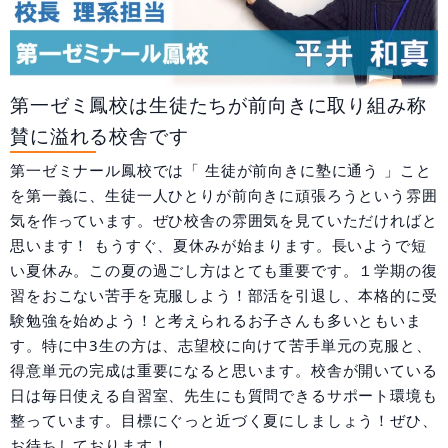
大阪府
兵庫県
和歌山県
広島県
合格実績
第一ゼミ鳳校は生徒たちが前向きに取り組み称
受験情報
賛に溢れる校舎です
第一ゼミナール鳳校では「 生徒が前向きに塾に通う 」こと
初めての塾選び
を第一義に、生徒一人ひとりが前向きに頑張ろうという雰囲
気を作っています。ぜひ校舎の雰囲気を見ていただければと
よくあるご質問
思います！ もうすぐ、夏休みが始まります。長いようで短
い夏休み。この夏の過ごし方はとても重要です。１学期の復
習をおこない苦手を克服しよう！部活を引退し、本格的に受
験勉強を始めよう！と考えられるお子さんも多いともいま
0120-4119-01
す。特に中3生の方は、志望校に向けて苦手単元の克服と、
得意単元の完成は重要になると思います。校舎が開いている
受付時間 10:00～19:00
日は毎日使える自習室、先生にも質問できるサポート環境も
整っています。目標にぐっと近づく夏にしましょう！ぜひ、
無料体験
お待ちしております！