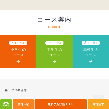
コース案内
COURSE
小1～小6
中1～中3
高1～高3
小学生の
中学生の
高校生の
コース
コース
コース
第一ゼミの理念
小学部一覧
無料体験
無料学力診断テスト
資料請求