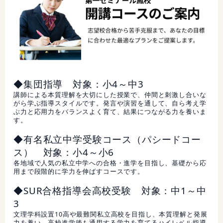
◆集団指導 対象：小4～中3
講師による本質理解を大切にした授業で、仲間と刺激し合いな
がら学ぶ指導スタイルです。発言や演習を通して、自ら考え学
ぶ力と応用力をバランスよく育て、結果につながる力を養いま
す。
◆有名私立中学受験コース（パシードコー
ス） 対象：小4～小6
各地域で人気の私立中学への合格・進学を目指し、基礎から応
用まで段階的に学力を伸ばすコースです。
◆SUR合格指導会高校受験 対象：中1～中
3
文理学科設置10高や最難関私立高校を目指し、本質理解と発展
力を養い、高校進学後も通用する学力を育てるハイレベル指導