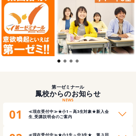
1
2
3
4
第一ゼミナール
鳳校からのお知らせ
NEWS
01
≪現在受付中≫★小1～高3生対象★新入会
生_受講説明会のご案内
≪現在受付中≫★小1生～中3生★ 第３回