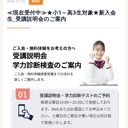
2026.07.25
NEW
≪現在受付中≫★小1～高3生対象★新入会
生_受講説明会のご案内