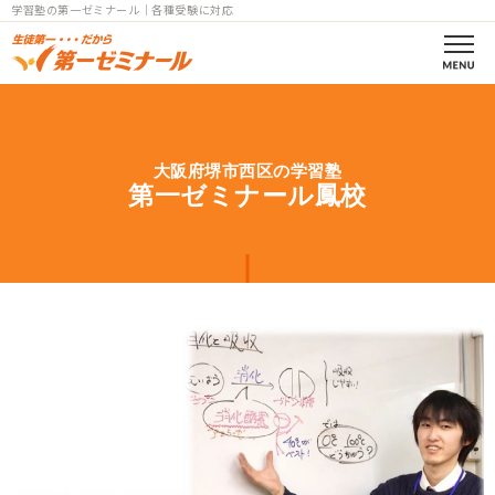
学習塾の第一ゼミナール｜各種受験に対応
第一ゼミの理念
大阪府堺市西区の学習塾
コース案内
第一ゼミナール鳳校
小学部一覧
中学部一覧
個別指導
高校部一覧
小中高
教室一覧