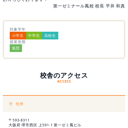
第一ゼミナール鳳校 校長 平井 和真
無料学力診断テスト
対象学年
資料請求
小学生
中学生
高校生
授業形態
集団
校舎のアクセス
ACCESS
住所
〒593-8311
大阪府 堺市西区 上591-1 第一ゼミ鳳ビル