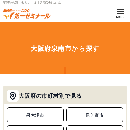
学習塾の第一ゼミナール｜各種受験に対応
第一ゼミの理念
コース案内
大阪府泉南市から探す
小学部一覧
中学部一覧
個別指導
大阪府の市町村別で見る
高校部一覧
小中高
泉大津市
泉佐野市
教室一覧