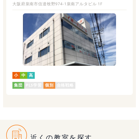
大阪府泉南市信達牧野974-1泉南アルタビル 1F
小
中
高
集団
PLS学習
個別
合格戦略
近くの教室を探す