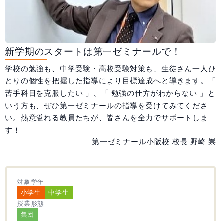
大阪府
兵庫県
和歌山県
広島県
合格実績
新学期のスタートは第一ゼミナールで！
受験情報
学校の勉強も、中学受験・高校受験対策も、生徒さん一人ひ
とりの個性を把握した指導により目標達成へと導きます。「
初めての塾選び
苦手科目を克服したい 」、「 勉強の仕方がわからない 」と
いう方も、ぜひ第一ゼミナールの指導を受けてみてくださ
よくあるご質問
い。熱意溢れる教員たちが、皆さんを全力でサポートしま
す！
第一ゼミナール小阪校 校長 野崎 崇
0120-4119-01
対象学年
受付時間 10:00～19:00
小学生
中学生
授業形態
無料体験
集団