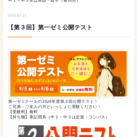
中１～中３生は英語・数学（各30分）
2026.07.21
【第３回】第一ゼミ公開テスト
第一ゼミナールの2026年度第３回公開テスト！
ご兄弟・ご友人の方といっしょに受験ください！
【受験料】無料
【持ち物】筆記用具（中２・中３は定規・コンパス）