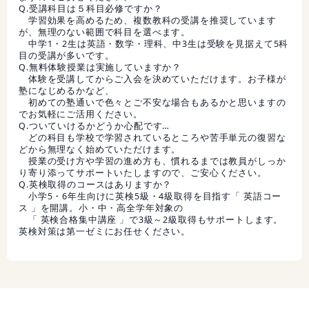
Q.受講科目は５科目必修ですか？
学習効果を高めるため、複数教科の受講を推奨しています
が、無理のない範囲で科目を選べます。
中学1・2生は英語・数学・理科、中3生は受験を見据えて5科
目の受講が多いです。
Q.無料体験授業は実施していますか？
体験を受講してからご入会を決めていただけます。お子様が
塾になじめるかなど、
初めての塾通いで色々とご不安な場合もあるかと思いますの
でお気軽にご活用ください。
Q.ついていけるかどうか心配です…
どの科目も学校で学習されているところや苦手単元の復習な
どから無理なく始めていただけます。
授業の受け方や学習の進め方も、慣れるまでは教員がしっか
り寄り添ってサポートいたしますので、ご安心ください。
Q.英検取得のコースはありますか？
小学5・6年生向けに英検5級・4級取得を目指す「 英語コー
ス 」を開講。小・中・高全学年対象の
「 英検合格集中講座 」で3級～2級取得もサポートします。
英検対策は第一ゼミにお任せください。