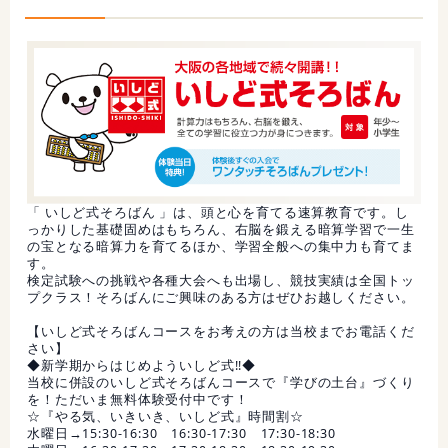
「 いしど式そろばん 」は、頭と心を育てる速算教育です。し
っかりした基礎固めはもちろん、右脳を鍛える暗算学習で一生
の宝となる暗算力を育てるほか、学習全般への集中力も育てま
す。
検定試験への挑戦や各種大会へも出場し、競技実績は全国トッ
プクラス！そろばんにご興味のある方はぜひお越しください。
【いしど式そろばんコースをお考えの方は当校までお電話くだ
さい】
◆新学期からはじめよういしど式!!◆
当校に併設のいしど式そろばんコースで『学びの土台』づくり
を！ただいま無料体験受付中です！
☆『やる気、いきいき、いしど式』時間割☆
水曜日→15:30-16:30 16:30-17:30 17:30-18:30