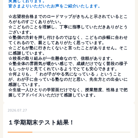
実施しております。
皆さまよりいただいたお声をご紹介いたします。
☆志望校合格までのロードマップがきちんと示されているとこ
ろがものすごくありがたい。
☆こどものことを理解し、丁寧に指導していただきありがとう
ございます。
☆塾側の方針を押し付けるのではなく、こどもの歩幅に合わせ
てくれるので、親としてありがたく思っています。
☆こどもが塾に行きたくないと言ったことがありません。そこ
に感謝しています。
☆校長の取り組みが一生懸命なので、信頼があります。
☆塾全体の雰囲気が暖かい感じで、成績だけでなく普段の様子
もしっかりと見てくれているようでとても安心できます。
☆何よりも、「 わが子がやる気になっている 」ということ
が、わが子に合っている塾なのだと思い、先生方との出会いに
感謝しています。
☆生徒一人ひとりの学習面だけでなく、授業態度、性格まで把
握してアドバイスいただけて感謝しています。
2026.07.27
１学期期末テスト結果！