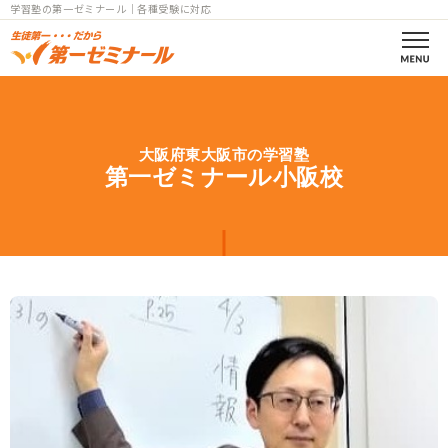
学習塾の第一ゼミナール｜各種受験に対応
第一ゼミの理念
大阪府東大阪市の学習塾
コース案内
第一ゼミナール小阪校
小学部一覧
中学部一覧
個別指導
高校部一覧
小中高
教室一覧