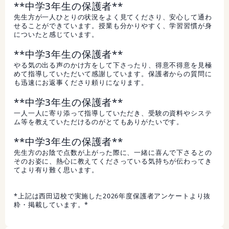
**中学3年生の保護者**
先生方が一人ひとりの状況をよく見てくださり、安心して通わ
せることができています。授業も分かりやすく、学習習慣が身
についたと感じています。
**中学3年生の保護者**
やる気の出る声のかけ方をして下さったり、得意不得意を見極
めて指導していただいて感謝しています。保護者からの質問に
も迅速にお返事くださり頼りになります。
**中学3年生の保護者**
一人一人に寄り添って指導していただき、受験の資料やシステ
ム等を教えていただけるのがとてもありがたいです。
**中学3年生の保護者**
先生方のお陰で点数が上がった際に、一緒に喜んで下さるとの
そのお姿に、熱心に教えてくださっている気持ちが伝わってき
てより有り難く思います。
*上記は西田辺校で実施した2026年度保護者アンケートより抜
粋・掲載しています。*