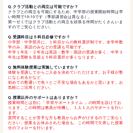
Q.クラブ活動との両立は可能ですか？
クラブとの両立を可能にするため、中学部の授業開始時間は早
い時間で19:10です（季節講習会は異なる）。
第一ゼミではクラブ活動との両立を頑張る仲間がたくさんいま
すのでご安心ください。
Q.受講科目は５科目必修ですか？
小学部・中学部共に、１科目からの教科選択制です。全学年数
学のみ、英語のみなどの受講も可能です。
中学１年生・２年生は英語・数学・国語の受講が多く、中学３
年生は受験を見据え５科目選択が多くなります。
Q.無料体験授業は実施していますか？
体験を受講してからご入会を決めていただけます。お子様が塾
になじめるかなど、
初めての塾通いで色々とご不安な場合もあるかと思います。お
気軽にご活用ください。
Q.授業以外のサポートはありますか？
授業時間とは別に「 学習サポートタイム 」の時間を設けてお
ります。この時間は教員が待機し、１人１人のサポートを行い
ます。
質問することが苦手な方も教員からお声がけするのでご安心く
ださい。授業をお休みされた場合も、この時間で欠席した授業
分のフォローを行います。