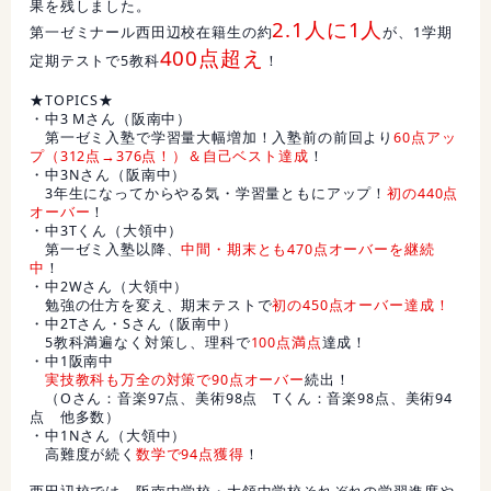
果を残しました。
2.1人に1人
第一ゼミナール西田辺校在籍生の約
が、1学期
400点超え
定期テストで5教科
！
★TOPICS★
・中3 Mさん（阪南中）
第一ゼミ入塾で学習量大幅増加！入塾前の前回より
60点アッ
プ（312点→376点！）＆自己ベスト達成
！
・中3Nさん（阪南中）
3年生になってからやる気・学習量ともにアップ！
初の440点
オーバー
！
・中3Tくん（大領中）
第一ゼミ入塾以降、
中間・期末とも470点オーバーを継続
中
！
・中2Wさん（大領中）
勉強の仕方を変え、期末テストで
初の450点オーバー達成！
・中2Tさん・Sさん（阪南中）
5教科満遍なく対策し、理科で
100点満点
達成！
・中1阪南中
実技教科も万全の対策で90点オーバー
続出！
（Oさん：音楽97点、美術98点 Tくん：音楽98点、美術94
点 他多数）
・中1Nさん（大領中）
高難度が続く
数学で94点獲得
！