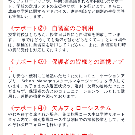
づくフォローアップや、年間5回実施される塾内模試のサポー
ト、学校の定期テストの支援やサポートを行います。さらに、
成績や学習に関するアドバイス、進路相談など個別の生徒面談
も実施いたします。
《サポート②》 自習室のご利用
授業前後はもちろん、授業日以外にも自習室を開放していま
す。「 家ではどうしても勉強がはかどらなくて… 」という場合
は、積極的に自習室を活用してください。 また、自習室活用時
の質問受付も対応しております。
《サポート③》 保護者の皆様との連携アプ
リ
より安心・便利にご通塾いただくためにコミュニケーションア
プリ「 School Manager(スクールマネージャー) 」を導入して
います。お子さまの入退室状況や、遅刻・欠席の連絡だけにと
どまらず、保護者の方とのコミュニケーションツールとして活
用し、連携の強化を図っております。
《サポート④》 欠席フォローシステム
やむを得ず欠席された場合、集団指導コース生は学習サポート
タイム内で、個別指導コース生は別日での振替授業として、そ
れぞれ欠席フォローを行います。