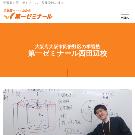
学習塾の第一ゼミナール｜各種受験に対応
第一ゼミの理念
大阪府大阪市阿倍野区の学習塾
コース案内
第一ゼミナール西田辺校
小学部一覧
中学部一覧
個別指導
高校部一覧
小中高
教室一覧