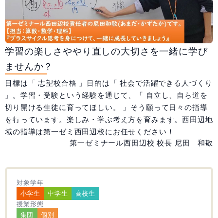
大阪府
兵庫県
和歌山県
広島県
合格実績
学習の楽しさややり直しの大切さを一緒に学び
受験情報
ませんか？
目標は「 志望校合格 」目的は「 社会で活躍できる人づくり
初めての塾選び
」。学習・受験という経験を通じて、「 自立し、自ら道を
切り開ける生徒に育ってほしい。 」そう願って日々の指導
よくあるご質問
を行っています。楽しみ・学ぶ考え方を育みます。西田辺地
域の指導は第一ゼミ西田辺校にお任せください！
第一ゼミナール西田辺校 校長 尼田 和敬
0120-4119-01
受付時間 10:00～19:00
対象学年
小学生
中学生
高校生
授業形態
無料体験
集団
個別