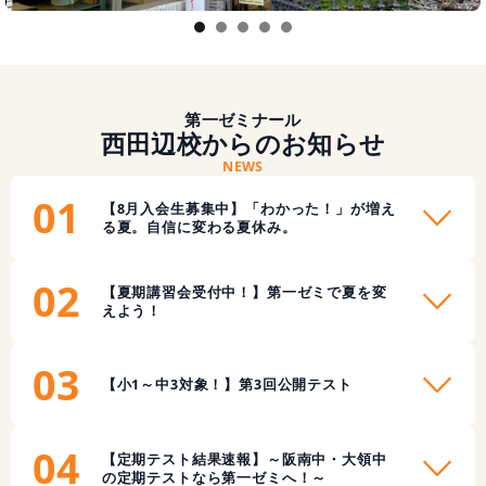
1
2
3
4
5
第一ゼミナール
西田辺校からのお知らせ
NEWS
01
【8月入会生募集中】「わかった！」が増え
る夏。自信に変わる夏休み。
02
【夏期講習会受付中！】第一ゼミで夏を変
えよう！
03
【小1～中3対象！】第3回公開テスト
04
【定期テスト結果速報】～阪南中・大領中
の定期テストなら第一ゼミへ！～