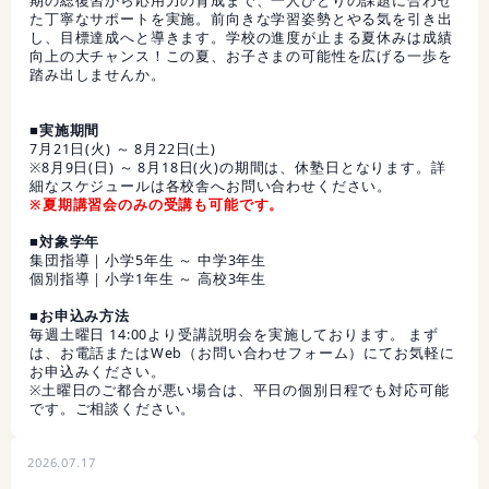
期の総復習から応用力の育成まで、一人ひとりの課題に合わせ
た丁寧なサポートを実施。前向きな学習姿勢とやる気を引き出
し、目標達成へと導きます。学校の進度が止まる夏休みは成績
向上の大チャンス！この夏、お子さまの可能性を広げる一歩を
踏み出しませんか。
■実施期間
7月21日(火) ～ 8月22日(土)
※8月9日(日) ～ 8月18日(火)の期間は、休塾日となります。詳
細なスケジュールは各校舎へお問い合わせください。
※夏期講習会のみの受講も可能です。
■対象学年
集団指導｜小学5年生 ～ 中学3年生
個別指導｜小学1年生 ～ 高校3年生
■お申込み方法
毎週土曜日 14:00より受講説明会を実施しております。 まず
は、お電話またはWeb（お問い合わせフォーム）にてお気軽に
お申込みください。
※土曜日のご都合が悪い場合は、平日の個別日程でも対応可能
です。ご相談ください。
2026.07.17