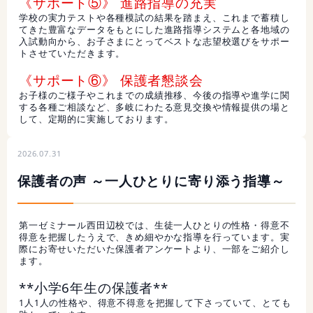
《サポート⑤》 進路指導の充実
学校の実力テストや各種模試の結果を踏まえ、これまで蓄積し
てきた豊富なデータをもとにした進路指導システムと各地域の
入試動向から、お子さまにとってベストな志望校選びをサポー
トさせていただきます。
《サポート⑥》 保護者懇談会
お子様のご様子やこれまでの成績推移、今後の指導や進学に関
する各種ご相談など、多岐にわたる意見交換や情報提供の場と
して、定期的に実施しております。
2026.07.31
保護者の声 ～一人ひとりに寄り添う指導～
第一ゼミナール西田辺校では、生徒一人ひとりの性格・得意不
得意を把握したうえで、きめ細やかな指導を行っています。実
際にお寄せいただいた保護者アンケートより、一部をご紹介し
ます。
**小学6年生の保護者**
1人1人の性格や、得意不得意を把握して下さっていて、とても