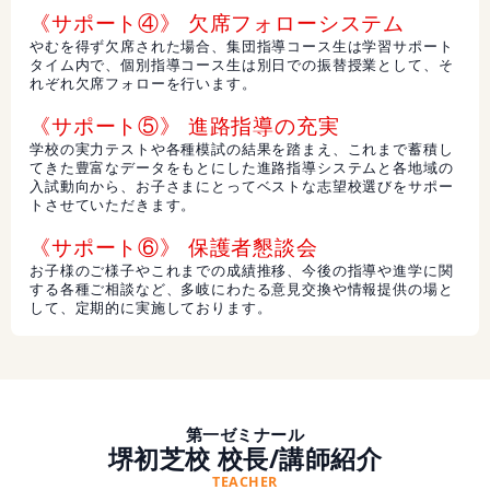
《サポート④》 欠席フォローシステム
やむを得ず欠席された場合、集団指導コース生は学習サポート
タイム内で、個別指導コース生は別日での振替授業として、そ
れぞれ欠席フォローを行います。
《サポート⑤》 進路指導の充実
学校の実力テストや各種模試の結果を踏まえ、これまで蓄積し
てきた豊富なデータをもとにした進路指導システムと各地域の
入試動向から、お子さまにとってベストな志望校選びをサポー
トさせていただきます。
《サポート⑥》 保護者懇談会
お子様のご様子やこれまでの成績推移、今後の指導や進学に関
する各種ご相談など、多岐にわたる意見交換や情報提供の場と
して、定期的に実施しております。
第一ゼミナール
堺初芝校 校長/講師紹介
TEACHER