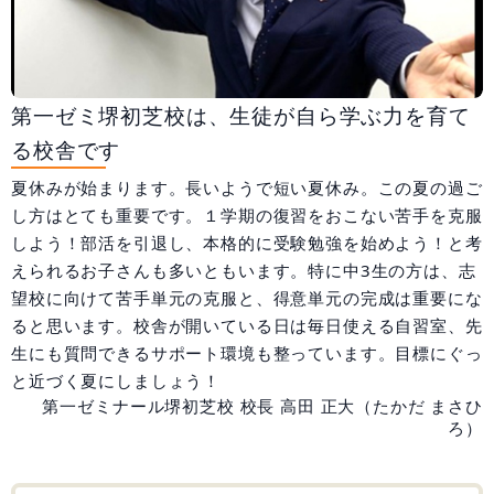
大阪府
兵庫県
和歌山県
広島県
合格実績
第一ゼミ堺初芝校は、生徒が自ら学ぶ力を育て
受験情報
る校舎です
夏休みが始まります。長いようで短い夏休み。この夏の過ご
初めての塾選び
し方はとても重要です。１学期の復習をおこない苦手を克服
しよう！部活を引退し、本格的に受験勉強を始めよう！と考
よくあるご質問
えられるお子さんも多いともいます。特に中3生の方は、志
望校に向けて苦手単元の克服と、得意単元の完成は重要にな
ると思います。校舎が開いている日は毎日使える自習室、先
生にも質問できるサポート環境も整っています。目標にぐっ
0120-4119-01
と近づく夏にしましょう！
第一ゼミナール堺初芝校 校長 高田 正大（たかだ まさひ
受付時間 10:00～19:00
ろ）
無料体験