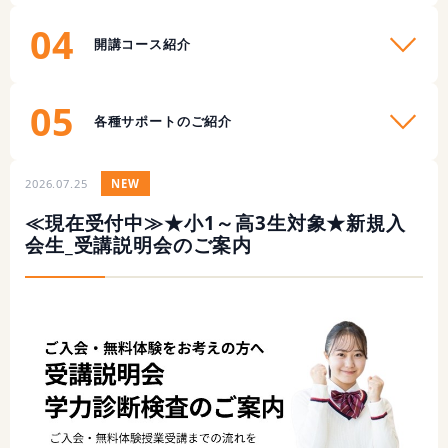
04
開講コース紹介
05
各種サポートのご紹介
2026.07.25
NEW
≪現在受付中≫★小1～高3生対象★新規入
会生_受講説明会のご案内