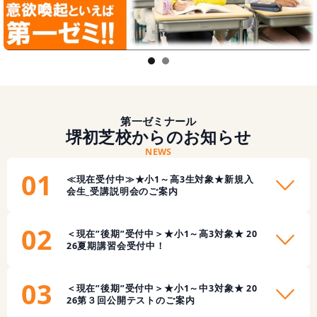
1
2
第一ゼミナール
堺初芝校からのお知らせ
NEWS
01
≪現在受付中≫★小1～高3生対象★新規入
会生_受講説明会のご案内
02
＜現在”後期”受付中＞★小1～高3対象★ 20
26夏期講習会受付中！
03
＜現在”後期”受付中＞★小1～中3対象★ 20
26第３回公開テストのご案内