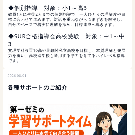
◆個別指導 対象：小1～高3
教員1人に生徒2人までの個別指導で、一人ひとりの理解度や目
標に合わせて進めます。対話を重ねながらつまずきを解消し、
自分のペースで着実に理解を深め、目標達成へ導きます。
◆SUR合格指導会高校受験 対象：中1～中
3
文理学科設置10高や最難関私立高校を目指し、本質理解と発展
力を養い、高校進学後も通用する学力を育てるハイレベル指導
です。
2026.08.01
各種サポートのご紹介