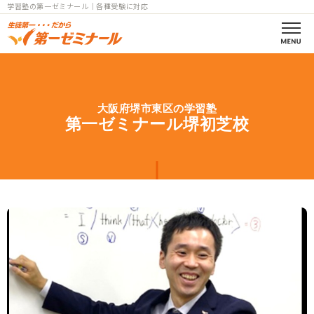
学習塾の第一ゼミナール｜各種受験に対応
第一ゼミの理念
大阪府堺市東区の学習塾
コース案内
第一ゼミナール堺初芝校
小学部一覧
中学部一覧
個別指導
高校部一覧
小中高
教室一覧