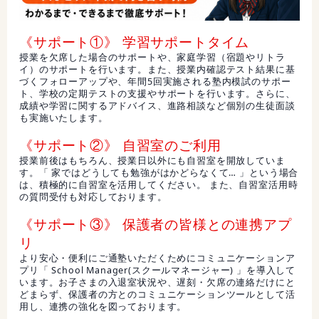
《サポート①》 学習サポートタイム
授業を欠席した場合のサポートや、家庭学習（宿題やリトラ
イ）のサポートを行います。また、授業内確認テスト結果に基
づくフォローアップや、年間5回実施される塾内模試のサポー
ト、学校の定期テストの支援やサポートを行います。さらに、
成績や学習に関するアドバイス、進路相談など個別の生徒面談
も実施いたします。
《サポート②》 自習室のご利用
授業前後はもちろん、授業日以外にも自習室を開放していま
す。「 家ではどうしても勉強がはかどらなくて… 」という場合
は、積極的に自習室を活用してください。 また、自習室活用時
の質問受付も対応しております。
《サポート③》 保護者の皆様との連携アプ
リ
より安心・便利にご通塾いただくためにコミュニケーションア
プリ「 School Manager(スクールマネージャー) 」を導入して
います。お子さまの入退室状況や、遅刻・欠席の連絡だけにと
どまらず、保護者の方とのコミュニケーションツールとして活
用し、連携の強化を図っております。