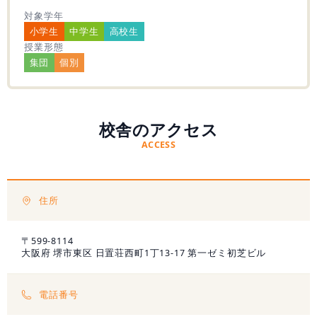
対象学年
小学生
中学生
高校生
無料学力診断テスト
授業形態
集団
個別
資料請求
校舎のアクセス
ACCESS
住所
〒599-8114
大阪府 堺市東区 日置荘西町1丁13-17 第一ゼミ初芝ビル
電話番号